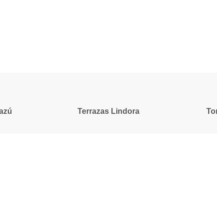
azú
Terrazas Lindora
To