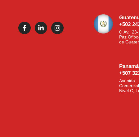
Guatem
+502 24
0 Av. 23
Paz Ofibo
de Guate
Panamá
+507 32
Avenida 
Comercia
Nivel C, 