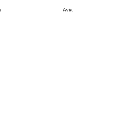
a
Avia