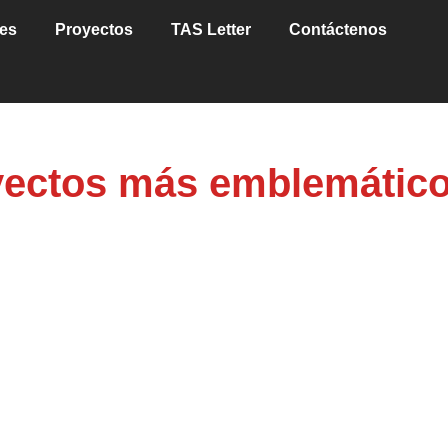
es
Proyectos
TAS Letter
Contáctenos
yectos más emblemátic