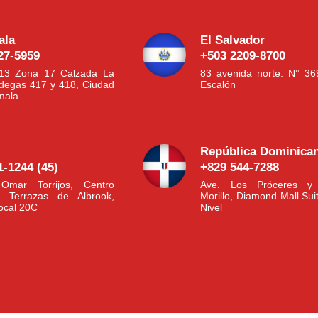
ala
El Salvador
27-5959
+503 2209-8700
-13 Zona 17 Calzada La
83 avenida norte. N° 36
degas 417 y 418, Ciudad
Escalón
mala.
República Dominica
1-1244 (45)
+829 544-7288
Omar Torrijos, Centro
Ave. Los Próceres y 
l Terrazas de Albrook,
Morillo, Diamond Mall Sui
Local 20C
Nivel