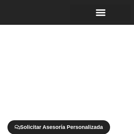
Grupo líder en
soluciones integradas de
seguridad electrónica en
la región
Soluciones avanzadas en acceso, monitoreo y
control, adaptadas a las necesidades de su
empresa.
Solicitar Asesoría Personalizada